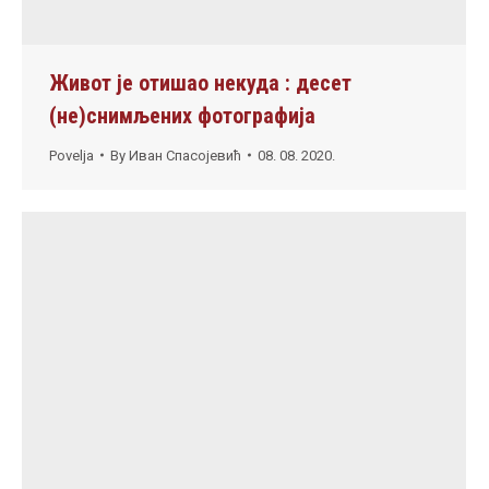
Живот је отишао некуда : десет
(не)снимљених фотографија
Povelja
By
Иван Спасојевић
08. 08. 2020.