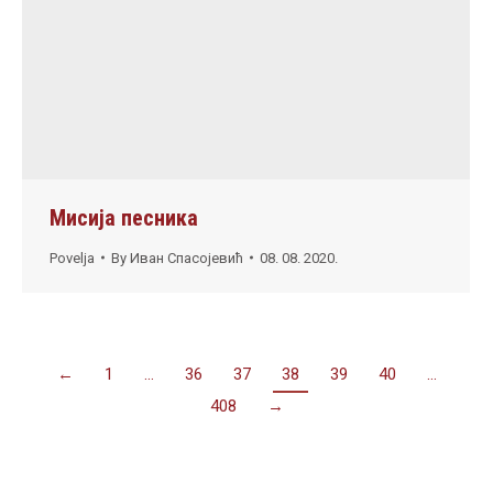
Мисија песника
Povelja
By
Иван Спасојевић
08. 08. 2020.
←
1
…
36
37
38
39
40
…
408
→