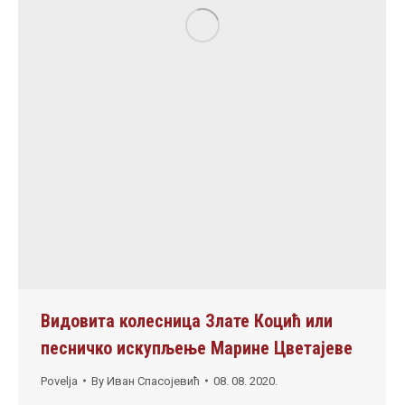
Видовита колесница Злате Коцић или
песничко искупљење Марине Цветајеве
Povelja
By
Иван Спасојевић
08. 08. 2020.