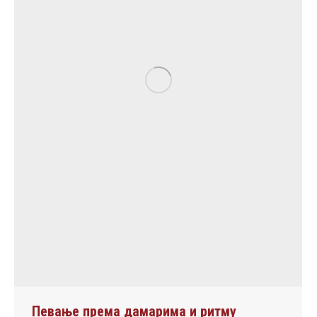
Певање према дамарима и ритму