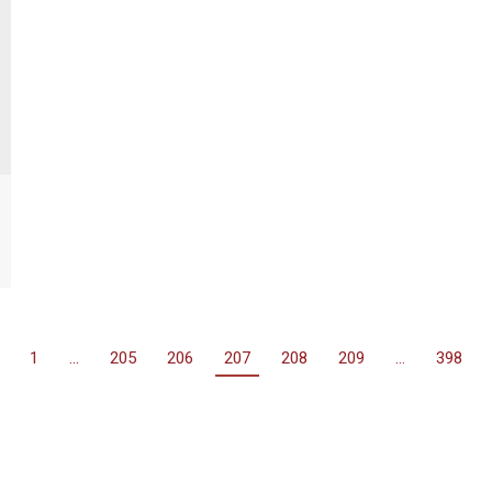
1
…
205
206
207
208
209
…
398
 права задржана.