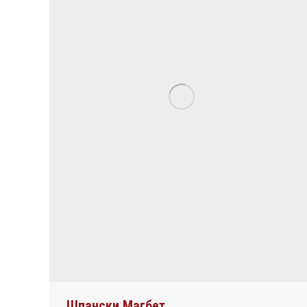
Шпански Магбет