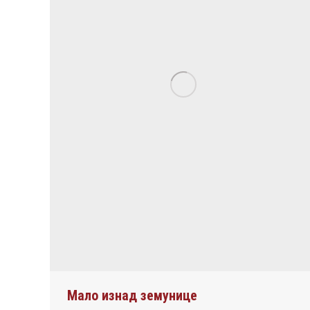
Мало изнад земунице