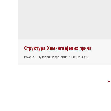
Структура Хемингвејевих прича
Povelja
By
Иван Спасојевић
08. 02. 1999.
←
© 2019 НБ "Стефан Првовенчани" Краљево. Сва