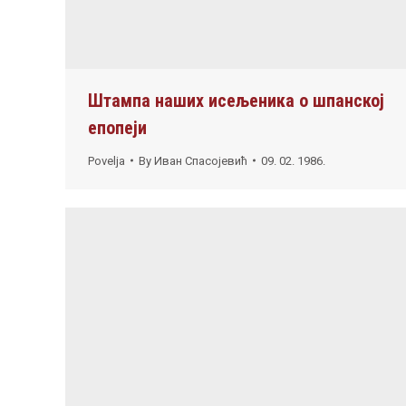
Штампа наших исељеника о шпанској
епопеји
Povelja
By
Иван Спасојевић
09. 02. 1986.