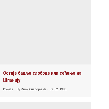
Остаје бакља слободе или сећања на
Шпанију
Povelja
By
Иван Спасојевић
09. 02. 1986.