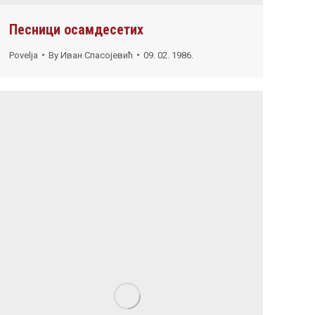
Песници осамдесетих
Povelja
By
Иван Спасојевић
09. 02. 1986.