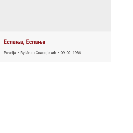
Еспања, Еспања
Povelja
By
Иван Спасојевић
09. 02. 1986.