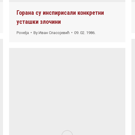
Горана су инспирисали конкретни
усташки злочини
Povelja
By
Иван Спасојевић
09. 02. 1986.