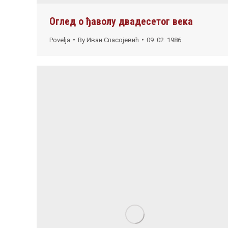
Оглед о ђаволу двадесетог века
Povelja
By
Иван Спасојевић
09. 02. 1986.