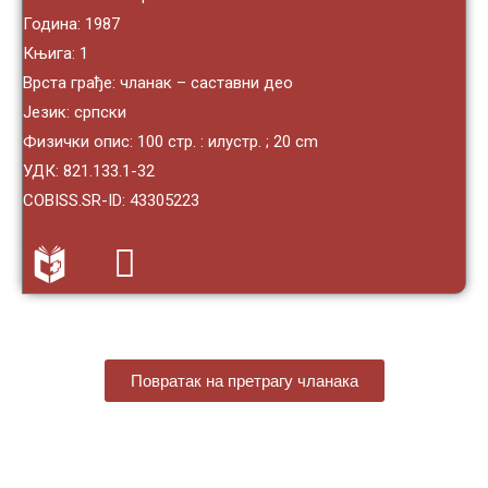
Година: 1987
Књига: 1
Врста грађе: чланак – саставни део
Језик: српски
Физички опис: 100 стр. : илустр. ; 20 cm
УДК: 821.133.1-32
COBISS.SR-ID: 43305223
Повратак на претрагу чланака