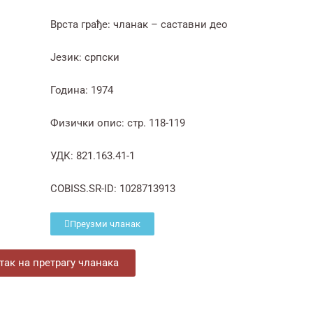
Врста грађе: чланак – саставни део
Језик: српски
Година: 1974
Физички опис: стр. 118-119
УДК: 821.163.41-1
COBISS.SR-ID: 1028713913
Преузми чланак
ак на претрагу чланака