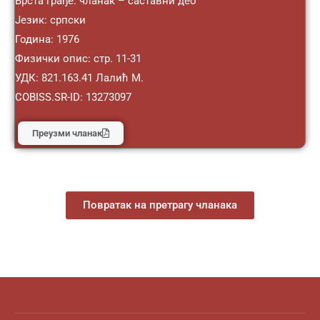
Врста грађе: чланак – саставни део
Језик: српски
Година: 1976
Физички опис: стр. 11-31
УДК: 821.163.41 Лалић М.
COBISS.SR-ID: 13273097
Преузми чланак
Повратак на претрагу чланака