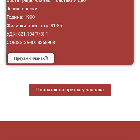
Врста грађе: чланак – саставни део
Језик: српски
Година: 1990
Физички опис: стр. 81-85
УДК: 821.134(7/8)-1
COBISS.SR-ID: 8368908
Преузми чланак
Повратак на претрагу чланака