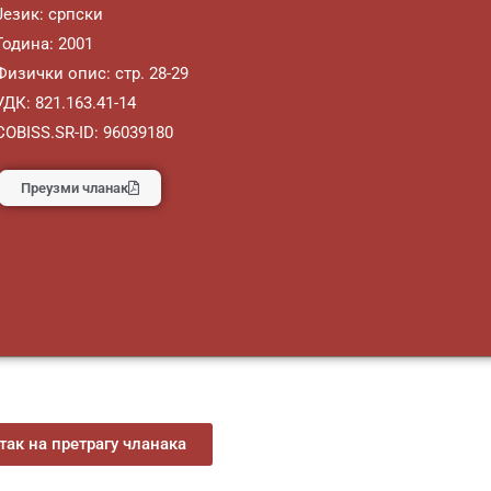
Језик: српски
Година: 2001
Физички опис: стр. 28-29
УДК: 821.163.41-14
COBISS.SR-ID: 96039180
Преузми чланак
ак на претрагу чланака