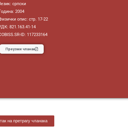
Језик: српски
Година: 2004
Физички опис: стр. 17-22
УДК: 821.163.41-14
COBISS.SR-ID: 117233164
Преузми чланак
так на претрагу чланака