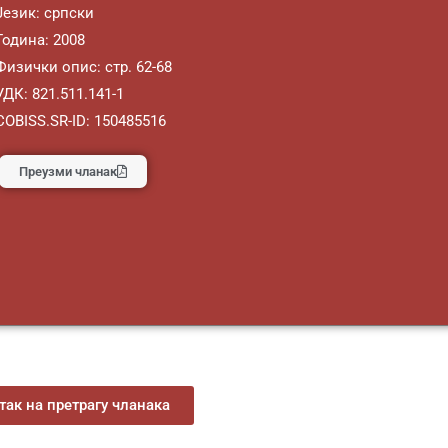
Језик: српски
Година: 2008
Физички опис: стр. 62-68
УДК: 821.511.141-1
COBISS.SR-ID: 150485516
Преузми чланак
ак на претрагу чланака