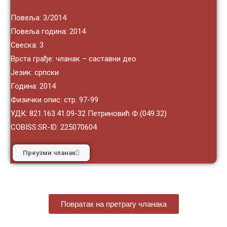
Повеља: 3/2014
Повеља година: 2014
Свеска: 3
Врста грађе: чланак – саставни део
Језик: српски
Година: 2014
Физички опис: стр. 97-99
УДК: 821.163.41.09-32 Петриновић Ф.(049.32)
COBISS.SR-ID: 225070604
Преузми чланак
Повратак на претрагу чланака