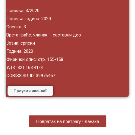
Повеља: 3/2020
Повеља година: 2020
Свеска: 3
Врста грађе: чланак – саставни део
Језик: српски
Година: 2020
Физички опис: стр. 155-158
УДК: 821.163.41-3
COBISS.SR-ID: 39976457
Преузми чланак
Повратак на претрагу чланака