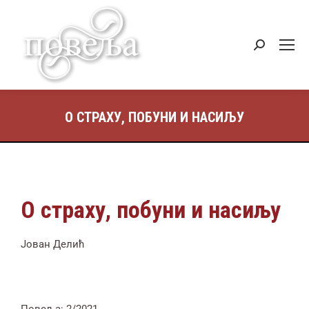
О СТРАХУ, ПОБУНИ И НАСИЉУ
О страху, побуни и насиљу
Јован Делић