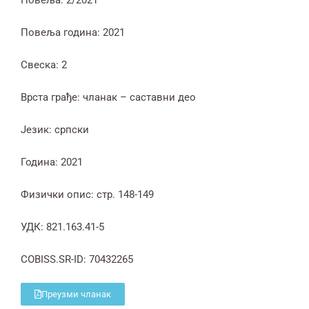
Повеља: 2/2021
Повеља година: 2021
Свеска: 2
Врста грађе: чланак – саставни део
Језик: српски
Година: 2021
Физички опис: стр. 148-149
УДК: 821.163.41-5
COBISS.SR-ID: 70432265
Преузми чланак