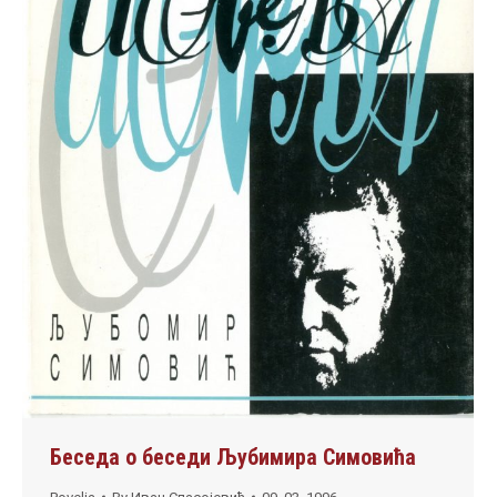
Беседа о беседи Љубимира Симовића