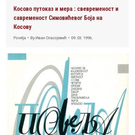
Косово путоказ и мера : свевременост и
савременост Симовићевог Боја на
Косову
Povelja
By
Иван Спасојевић
09. 03. 1996.