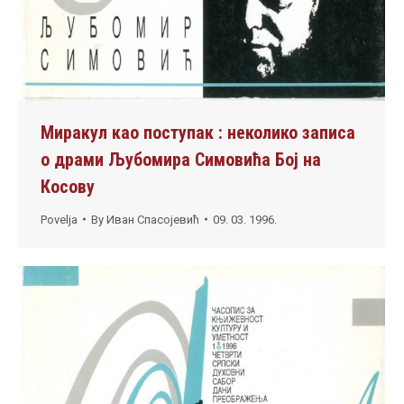
Миракул као поступак : неколико записа
о драми Љубомира Симовића Бој на
Косову
Povelja
By
Иван Спасојевић
09. 03. 1996.