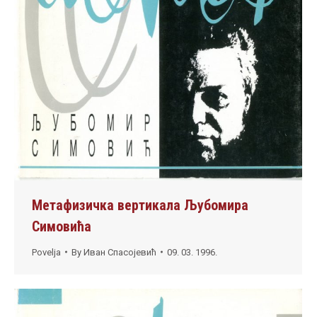
Метафизичка вертикала Љубомира
Симовића
Povelja
By
Иван Спасојевић
09. 03. 1996.