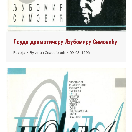
Лауда драматичару Љубомиру Симовићу
Povelja
By
Иван Спасојевић
09. 03. 1996.