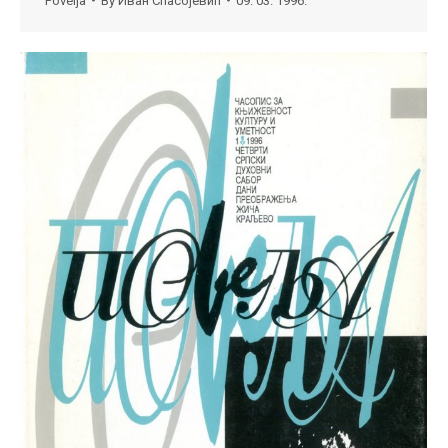
Povelja
By
Иван Спасојевић
09. 03. 1996.