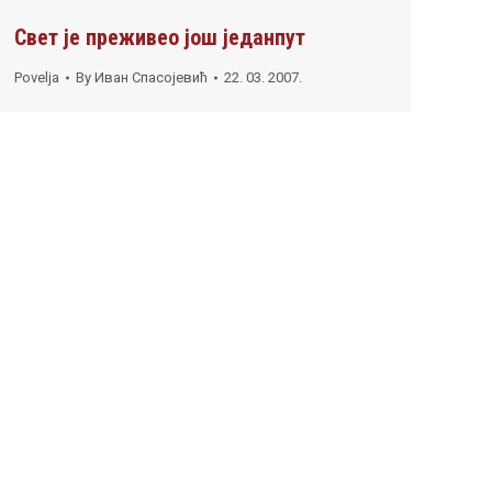
Свет је преживео још једанпут
Povelja
By
Иван Спасојевић
22. 03. 2007.