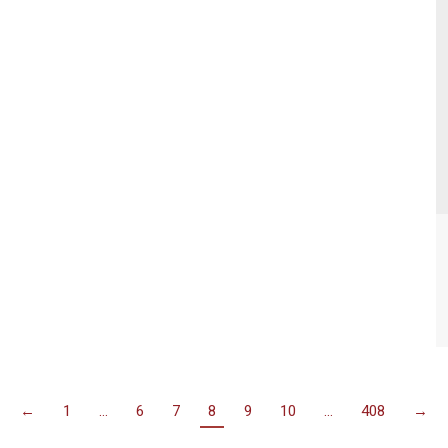
←
1
…
6
7
8
9
10
…
408
→