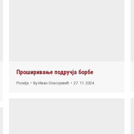
Проширивање подручја борбе
Povelja
By
Иван Спасојевић
27. 11. 2024.