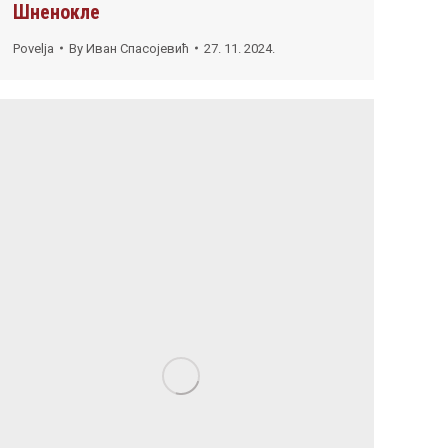
Шненокле
Povelja
By
Иван Спасојевић
27. 11. 2024.