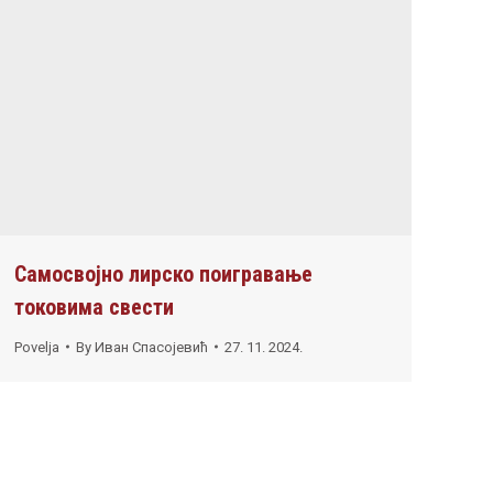
Самосвојно лирско поигравање
токовима свести
Povelja
By
Иван Спасојевић
27. 11. 2024.