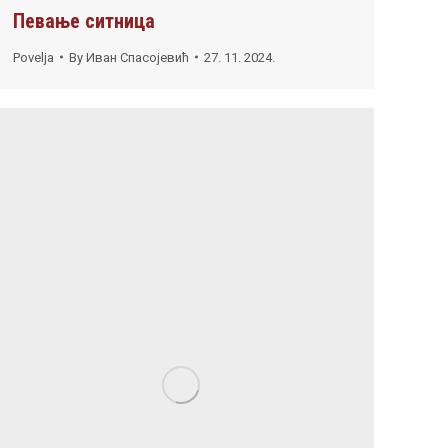
Певање ситница
Povelja
By
Иван Спасојевић
27. 11. 2024.