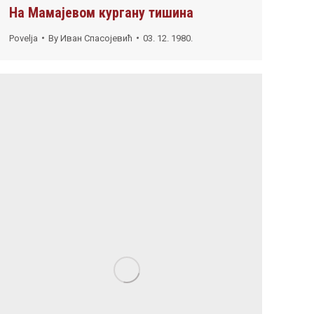
На Мамајевом кургану тишина
Povelja
By
Иван Спасојевић
03. 12. 1980.