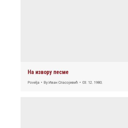
На извору песме
Povelja
By
Иван Спасојевић
03. 12. 1980.