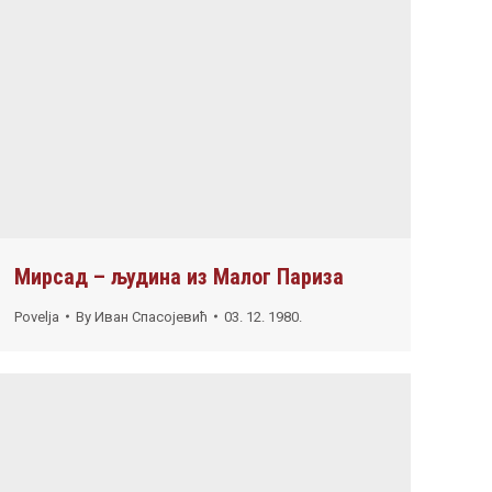
Мирсад – људина из Малог Париза
Povelja
By
Иван Спасојевић
03. 12. 1980.