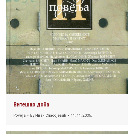
Витешко доба
Povelja
By
Иван Спасојевић
11. 11. 2006.