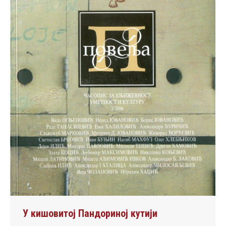
У кишовитој Пандориној кутији