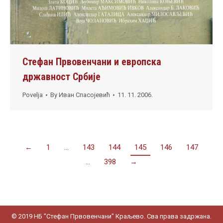
Стефан Првовенчани и европска
државност Србије
Povelja
By
Иван Спасојевић
11. 11. 2006.
←
1
…
143
144
145
146
147
…
398
→
© 2019 НБ "Стефан Првовенчани" Краљево. Сва права задржана.