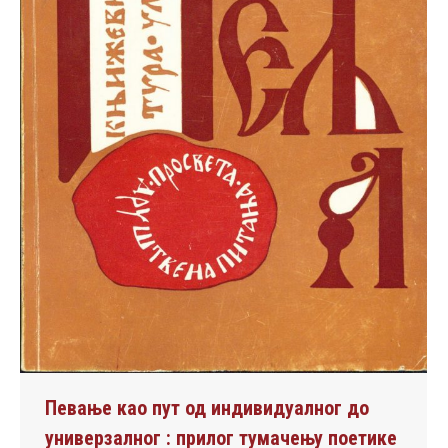
Певање као пут од индивидуалног до
универзалног : прилог тумачењу поетике