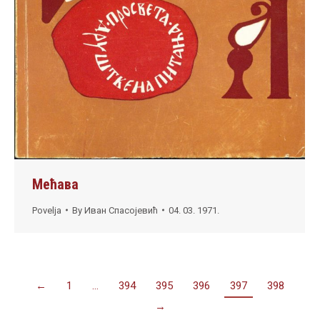
Мећава
Povelja
By
Иван Спасојевић
04. 03. 1971.
←
1
…
394
395
396
397
398
→