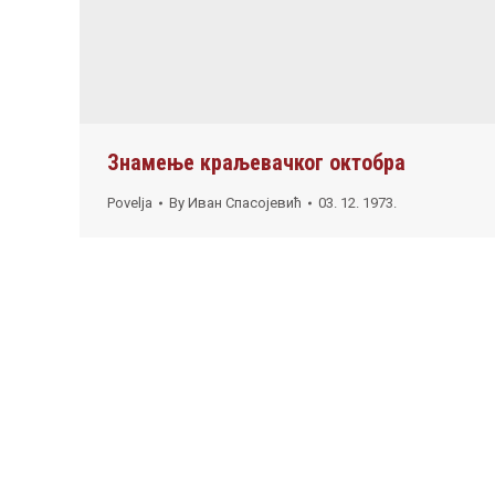
Знамење краљевачког октобра
Povelja
By
Иван Спасојевић
03. 12. 1973.