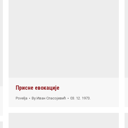
Присне евокације
Povelja
By
Иван Спасојевић
03. 12. 1973.