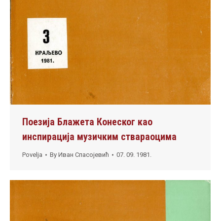
Поезија Блажета Конеског као
инспирација музичким ствараоцима
Povelja
By
Иван Спасојевић
07. 09. 1981.