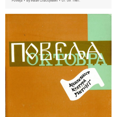
Povelja
By
Иван Спасојевић
07. 09. 1981.