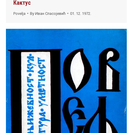
Кактус
Povelja
By
Иван Спасојевић
01. 12. 1972.