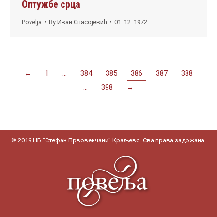
Оптужбе срца
Povelja
By
Иван Спасојевић
01. 12. 1972.
←
1
…
384
385
386
387
388
…
398
→
© 2019 НБ "Стефан Првовенчани" Краљево. Сва права задржана.