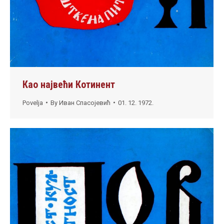
Као највећи Котинент
Povelja
By
Иван Спасојевић
01. 12. 1972.