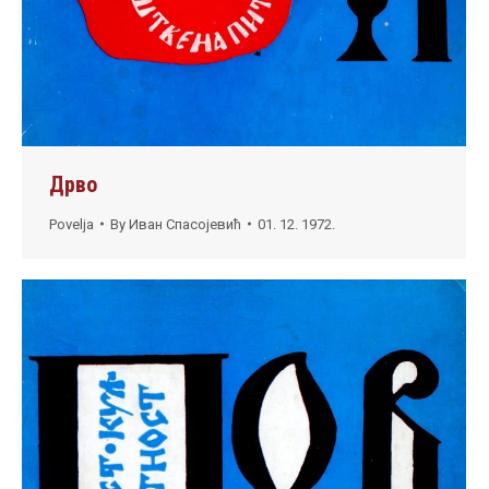
Дрво
Povelja
By
Иван Спасојевић
01. 12. 1972.