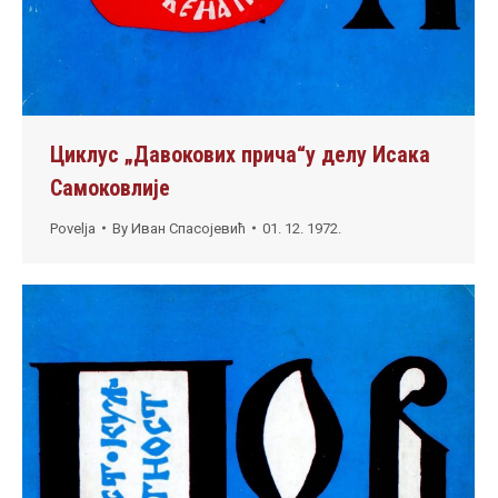
Циклус „Давокових прича“у делу Исака
Самоковлије
Povelja
By
Иван Спасојевић
01. 12. 1972.