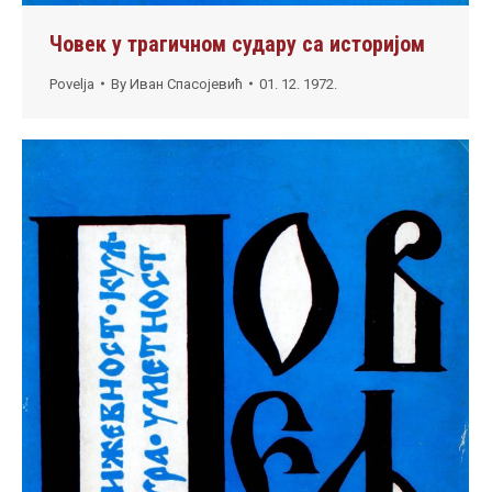
Човек у трагичном судару са историјом
Povelja
By
Иван Спасојевић
01. 12. 1972.