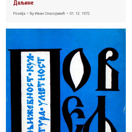
Даљине
Povelja
By
Иван Спасојевић
01. 12. 1972.