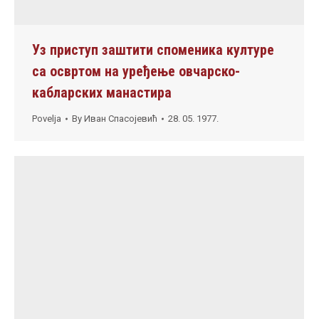
Уз приступ заштити споменика културе
са освртом на уређење овчарско-
кабларских манастира
Povelja
By
Иван Спасојевић
28. 05. 1977.