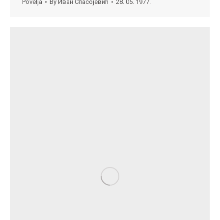
Povelja
By
Иван Спасојевић
28. 05. 1977.