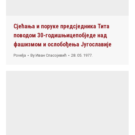
Сјећања и поруке предсједника Тита
поводом 30-годишњицепобједе над
фашизмом и ослобођења Југославије
Povelja
By
Иван Спасојевић
28. 05. 1977.