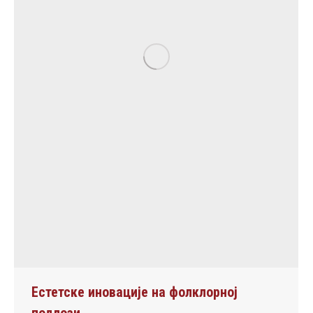
Естетске иновације на фолклорној
подлози